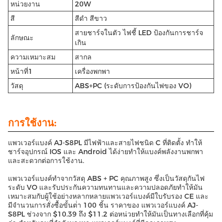
หน่วยงาน
20W
สี
สีดํา สีขาว
สายชาร์จในตัว ไฟชี้ LED ป้องกันการชาร์จ
ลักษณะ
เกิน
ความเหมาะสม
สากล
หน้าที่1
เครื่องพกพา
วัสดุ
ABS+PC (ระดับการป้องกันไฟของ VO)
การใช้งาน:
แพวเวอร์แบงค์ AJ-S8PL มีไฟฟ้าและสายไฟชนิด C ที่ติดตั้ง ทําให้
ชาร์จอุปกรณ์ IOS และ Android ได้ง่ายทําให้แบงค์พลังงานพกพา
และสะดวกต่อการใช้งาน.
แพวเวอร์แบงค์ทําจากวัสดุ ABS + PC คุณภาพสูง ซึ่งเป็นวัสดุกันไฟ
ระดับ VO และรับประกันความทนทานและความปลอดภัยทําให้มัน
เหมาะสมกับผู้ใช้อย่างหลากหลายแพวเวอร์แบงค์มีใบรับรอง CE และ
มีจํานวนการสั่งซื้อขั้นต่ํา 100 ชิ้น ราคาของ แพวเวอร์แบงค์ AJ-
S8PL ช่วงจาก $10.39 ถึง $11.2 ต่อหน่วยทําให้มันเป็นทางเลือกที่คุ้ม