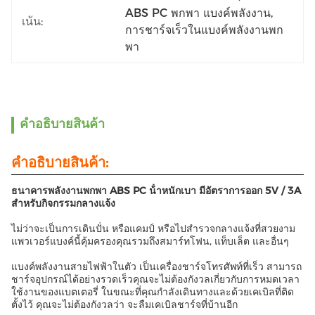
ABS PC พกพา แบงค์พลังงาน
, 
เน้น:
การชาร์จเร็วในแบงค์พลังงานพก
พา
คําอธิบายสินค้า
คําอธิบายสินค้า:
ธนาคารพลังงานพกพา ABS PC น้ําหนักเบา มีอัตราการออก 5V / 3A
สําหรับกิจกรรมกลางแจ้ง
ไม่ว่าจะเป็นการเดินปั่น หรือแคมป์ หรือไปสํารวจกลางแจ้งที่สวยงาม
แพวเวอร์แบงค์นี้คุ้มครองคุณรวมถึงสมาร์ทโฟน, แท็บเล็ต และอื่นๆ
แบงค์พลังงานสายไฟฟ้าในตัว เป็นเครื่องชาร์จโทรศัพท์ที่เร็ว สามารถ
ชาร์จอุปกรณ์ได้อย่างรวดเร็วคุณจะไม่ต้องกังวลเกี่ยวกับการหมดเวลา
ใช้งานของแบตเตอรี่ ในขณะที่คุณกําลังเดินทางและด้วยเคเบิลที่ติด
ตั้งไว้ คุณจะไม่ต้องกังวลว่า จะลืมเคเบิลชาร์จที่บ้านอีก