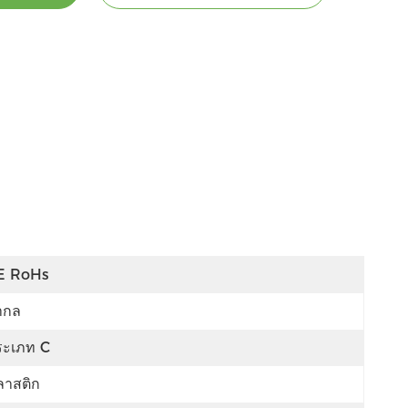
E RoHs
ากล
ระเภท C
ลาสติก