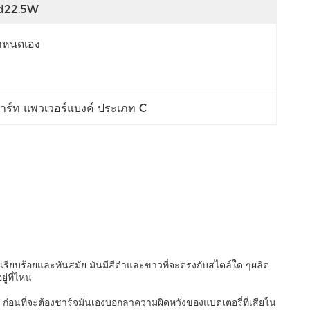
d22.5W
ำหนดเอง
าร์ท แพวเวอร์แบงค์ ประเภท C
รียบร้อยและทันสมัย มันมีสีดําและขาวที่จะตรงกับสไตล์ใด ๆผลิต
่ที่ไหน
ก่อนที่จะต้องชาร์จมันเองบอกลาความผิดหวังของแบตเตอรี่ที่เสียใน