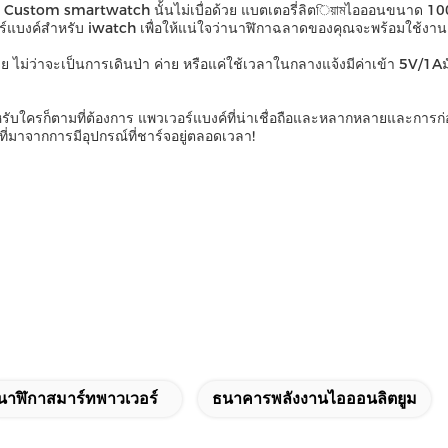
จ Custom smartwatch นั้นไม่เบื่อด้วย แบตเตอรี่ลิตিয়ামไอออนขนาด 10
แบงค์สําหรับ iwatch เพื่อให้แน่ใจว่านาฬิกาฉลาดของคุณจะพร้อมใช้งาน
ังกาย ไม่ว่าจะเป็นการเดินป่า ค่าย หรือแค่ใช้เวลาในกลางแจ้งมีค่าเข้า 5V/
บใครก็ตามที่ต้องการ แพวเวอร์แบงค์ที่น่าเชื่อถือและหลากหลายและการก่อ
่มาจากการมีอุปกรณ์ที่ชาร์จอยู่ตลอดเวลา!
นาฬิกาสมาร์ทพาวเวอร์
ธนาคารพลังงานไอออนลิตยูม