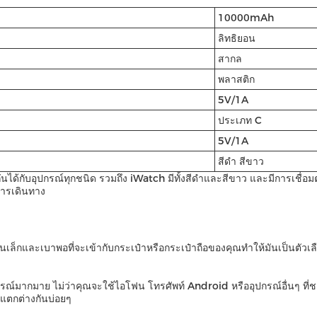
10000mAh
ลิทธิยอน
สากล
พลาสติก
5V/1A
ประเภท C
5V/1A
สีดํา สีขาว
ได้กับอุปกรณ์ทุกชนิด รวมถึง iWatch มีทั้งสีดําและสีขาว และมีการเชื่อม
การเดินทาง
น มันเล็กและเบาพอที่จะเข้ากับกระเป๋าหรือกระเป๋าถือของคุณทําให้มันเป็นตัวเ
ปกรณ์มากมาย ไม่ว่าคุณจะใช้ไอโฟน โทรศัพท์ Android หรืออุปกรณ์อื่นๆ ที่ชาร
ี่แตกต่างกันบ่อยๆ