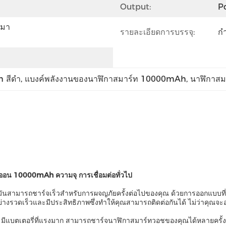
Output:
P
สมา
รายละเอียดการบรรจุ:
ก
 สีดํา
, 
แบงค์พลังงานของนาฬิกาสมาร์ท 10000mAh
, 
นาฬิกาสม
อออน 10000mAh ความจุ การเชื่อมต่อทั่วไป
ันสามารถชาร์จเร็วสําหรับการผจญภัยครั้งต่อไปของคุณ ด้วยการออกแบบที่เ
รวดเร็วและมีประสิทธิภาพซึ่งทําให้คุณสามารถติดต่อกันได้ ไม่ว่าคุณจะอยู
้ มีแบตเตอรี่ที่แรงมาก สามารถชาร์จนาฬิกาสมาร์ทวอชของคุณได้หลายครั้ง 